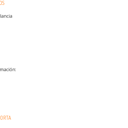
OS
lancia
rmación:
PORTA