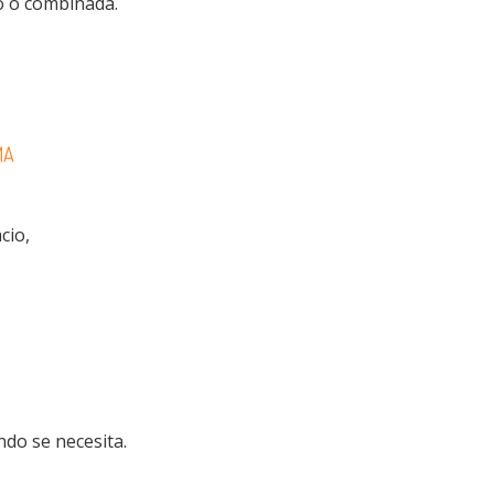
o o combinada.
MA
cio,
ndo se necesita.