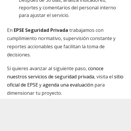
reportes y comentarios del personal interno
para ajustar el servicio.
En
EPSE Seguridad Privada
trabajamos con
cumplimiento normativo, supervisión constante y
reportes accionables que facilitan la toma de
decisiones.
Si quieres avanzar al siguiente paso,
conoce
nuestros servicios de seguridad privada
, visita el
sitio
oficial de EPSE
y
agenda una evaluación
para
dimensionar tu proyecto.
Referencia regulatoria:
Secretaría de Seguridad y
keyboard_arrow_up
Protección Ciudadana
.