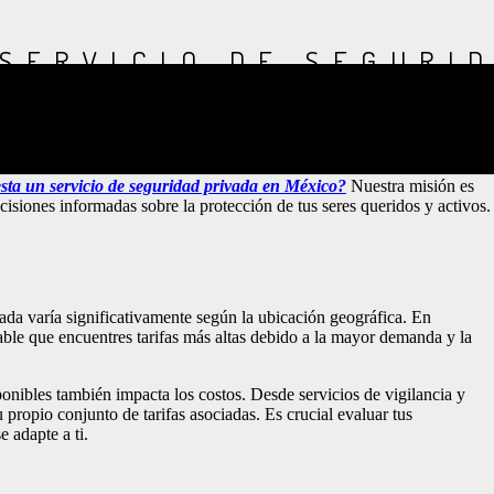
SERVICIO DE SEGURI
 una preocupación primordial para individuos y empresas por igual. En
o un notable aumento en los últimos años. En este artículo,
ta un servicio de seguridad privada en México?
Nuestra misión es
isiones informadas sobre la protección de tus seres queridos y activos.
vada varía significativamente según la ubicación geográfica. En
ble que encuentres tarifas más altas debido a la mayor demanda y la
ponibles también impacta los costos. Desde servicios de vigilancia y
 propio conjunto de tarifas asociadas. Es crucial evaluar tus
e adapte a ti.