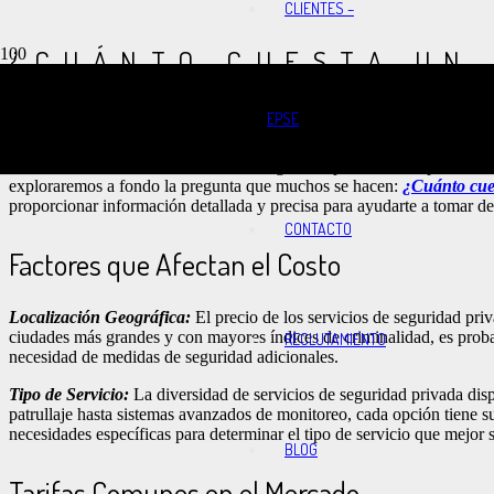
CLIENTES –
¿CUÁNTO CUESTA UN 
MÉXICO?
EPSE
En un mundo cada vez más incierto, la seguridad se ha convertido en
México, la demanda de servicios de seguridad privada ha experimentad
exploraremos a fondo la pregunta que muchos se hacen:
¿Cuánto cues
proporcionar información detallada y precisa para ayudarte a tomar dec
CONTACTO
Factores que Afectan el Costo
Localización Geográfica:
El precio de los servicios de seguridad pri
ciudades más grandes y con mayores índices de criminalidad, es proba
RECLUTAMIENTO
necesidad de medidas de seguridad adicionales.
Tipo de Servicio:
La diversidad de servicios de seguridad privada dis
patrullaje hasta sistemas avanzados de monitoreo, cada opción tiene su
necesidades específicas para determinar el tipo de servicio que mejor s
BLOG
Tarifas Comunes en el Mercado