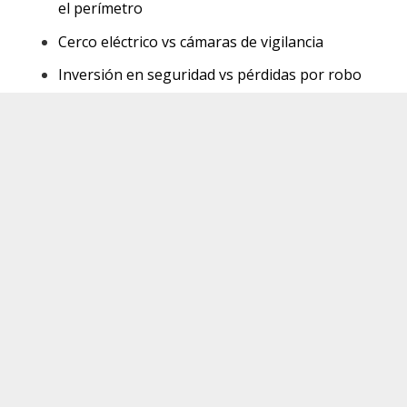
el perímetro
Cerco eléctrico vs cámaras de vigilancia
Inversión en seguridad vs pérdidas por robo
keybo
PREGUNTAS FRECUENTES
¿Un cerco eléctrico sirve para cualquier
empresa?
Sí. Puede instalarse en bodegas, oficinas, patios,
talleres, comercios, industrias y empresas con áreas
exteriores.