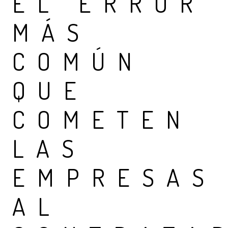
EL ERROR
MÁS
COMÚN
QUE
COMETEN
LAS
EMPRESAS
AL