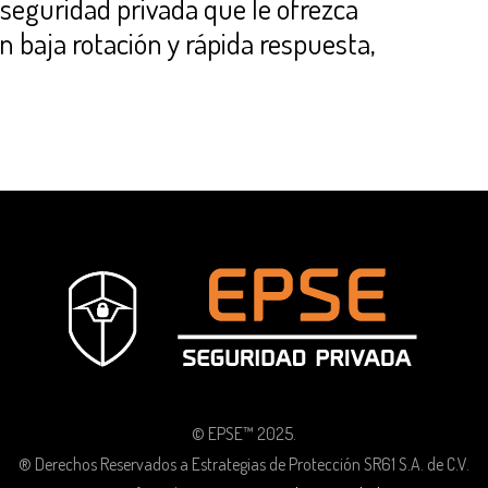
seguridad privada que le ofrezca
n baja rotación y rápida respuesta,
© EPSE™ 2025.
® Derechos Reservados a Estrategias de Protección SR61 S.A. de C.V.