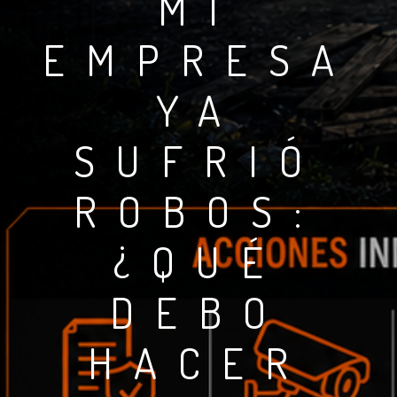
MI
EMPRESA
YA
SUFRIÓ
ROBOS:
¿QUÉ
DEBO
HACER