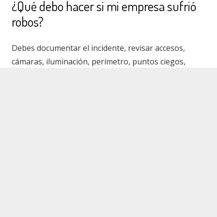
¿Qué debo hacer si mi empresa sufrió
robos?
Debes documentar el incidente, revisar accesos,
cámaras, iluminación, perímetro, puntos ciegos,
protocolos internos y solicitar una evaluación
keyboard_arrow_up
profesional de seguridad.
¿Instalar más cámaras soluciona el
problema?
No siempre. Las cámaras ayudan, pero deben
colocarse estratégicamente e integrarse con
iluminación, monitoreo, alarmas y protección
perimetral.