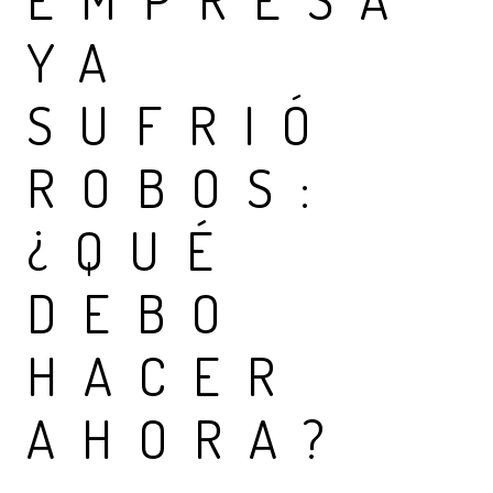
YA
SUFRIÓ
ROBOS:
¿QUÉ
DEBO
HACER
AHORA?