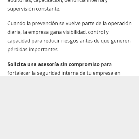
auditorías, capacitación, denuncia interna y
supervisión constante.
Cuando la prevención se vuelve parte de la operación
diaria, la empresa gana visibilidad, control y
capacidad para reducir riesgos antes de que generen
pérdidas importantes.
Solicita una asesoría sin compromiso
para
fortalecer la seguridad interna de tu empresa en
Ciudad del Carmen.
keyboard_arrow_up
También puedes consultar lineamientos oficiales en
la
Secretaría de Seguridad y Protección Ciudadana
.